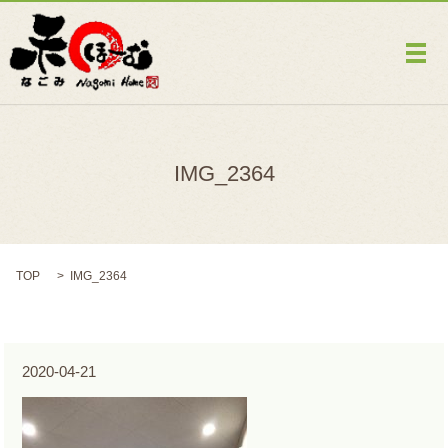
メ
IMG_2364
TOP
IMG_2364
2020-04-21