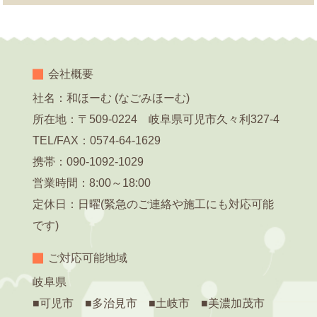
2026/01/27
2025.11.2 可児市長坂 N様
2026/01/25
会社概要
2025.11.20 可児市虹ヶ丘 S様
社名：和ほーむ (なごみほーむ)
2026/01/25
所在地：〒509-0224 岐阜県可児市久々利327-4
2025.12.12 可児市瀬田 K様
TEL/FAX：0574-64-1629
2025/12/17
携帯：090-1092-1029
2025.10.3多治見市 W様
営業時間：8:00～18:00
2025/12/17
定休日：日曜(緊急のご連絡や施工にも対応可能
2025.9.29 多治見市 O様
です)
ご対応可能地域
岐阜県
■可児市 ■多治見市 ■土岐市 ■美濃加茂市