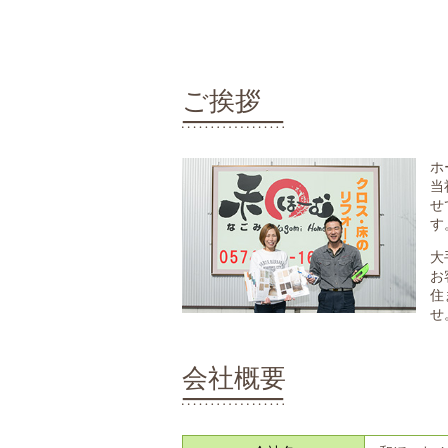
ご挨拶
ホ
当
せ
す
大
お
住
せ
会社概要