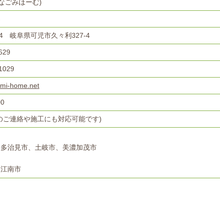
(なごみほーむ)
郎
224
岐阜県可児市久々利327-4
629
1029
mi-home.net
00
のご連絡や施工にも対応可能です)
、多治見市、土岐市、美濃加茂市
、江南市