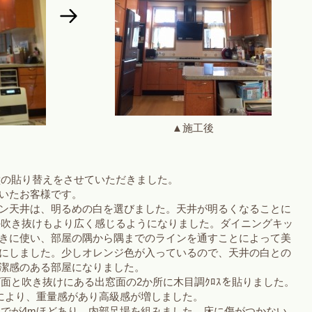
▲施工後
と壁の貼り替えをさせていただきました。
いたお客様です。
ン天井は、明るめの白を選びました。天井が明るくなることに
ﾞの吹き抜けもより広く感じるようになりました。ダイニングキッ
きに使い、部屋の隅から隅までのラインを通すことによって美
にしました。少しオレンジ色が入っているので、天井の白との
潔感のある部屋になりました。
レビ面と吹き抜けにある出窓面の2か所に木目調ｸﾛｽを貼りました。
とにより、重量感があり高級感が増しました。
井までが4mほどあり、内部足場を組みました。床に傷がつかない