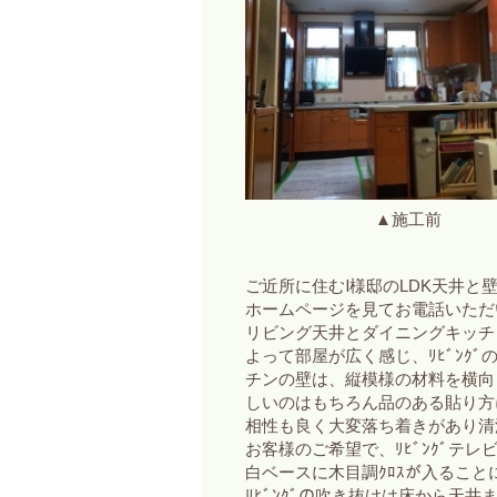
▲施工前
ご近所に住むⅠ様邸のLDK天井
ホームページを見てお電話いただ
リビング天井とダイニングキッチ
よって部屋が広く感じ、ﾘﾋﾞﾝｸ
チンの壁は、縦模様の材料を横向
しいのはもちろん品のある貼り方
相性も良く大変落ち着きがあり清
お客様のご希望で、ﾘﾋﾞﾝｸﾞテ
白ベースに木目調ｸﾛｽが入るこ
ﾘﾋﾞﾝｸﾞの吹き抜けは床から天