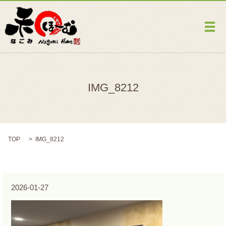
メ
IMG_8212
TOP
IMG_8212
2026-01-27