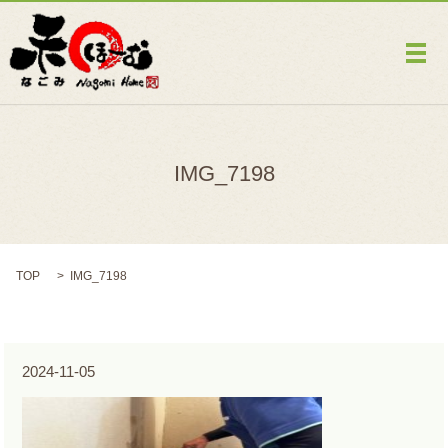
メ
IMG_7198
TOP
IMG_7198
2024-11-05