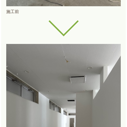
施工前
ar