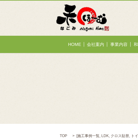
HOME
会社案内
事業内容
和
TOP
[
施工事例一覧
,
LDK
,
クロス貼替
,
ト