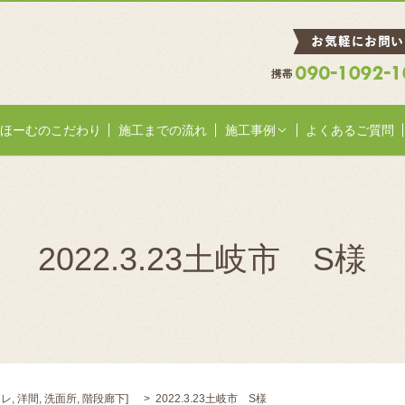
ほーむのこだわり
施工までの流れ
施工事例
よくあるご質問
2022.3.23土岐市 S様
イレ
,
洋間
,
洗面所
,
階段廊下
]
2022.3.23土岐市 S様