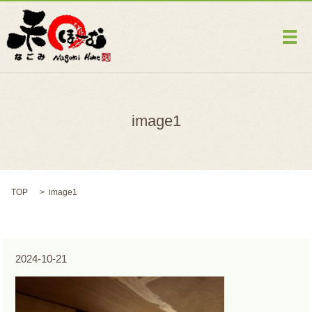
メ
image1
TOP
image1
2024-10-21